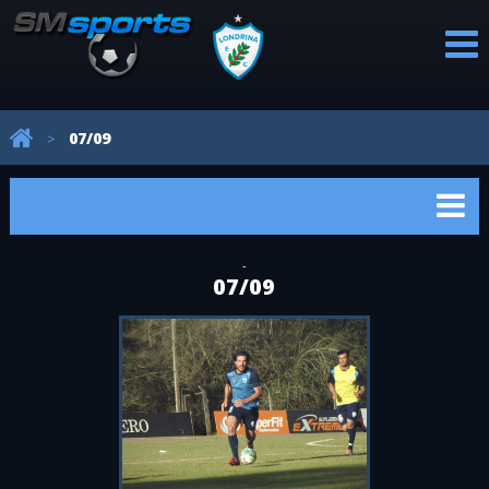
PROFISSIONAL
CATEGORIAS
REVELAÇÕES
AVALIAÇÕES
NOTÍCIAS
07/09
>
DE BASE
-
07/09